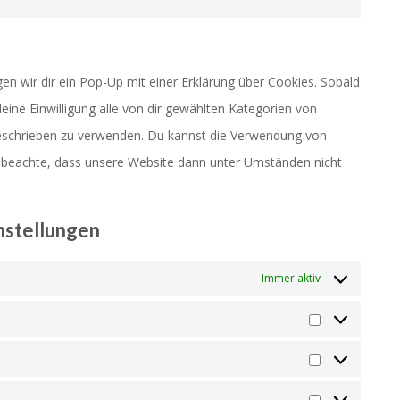
maps
service
Consent
youtube
to
service
n wir dir ein Pop-Up mit einer Erklärung über Cookies. Sobald
sonstiges
 deine Einwilligung alle von dir gewählten Kategorien von
beschrieben zu verwenden. Du kannst die Verwendung von
e beachte, dass unsere Website dann unter Umständen nicht
instellungen
Immer aktiv
Präferenzen
Statistiken