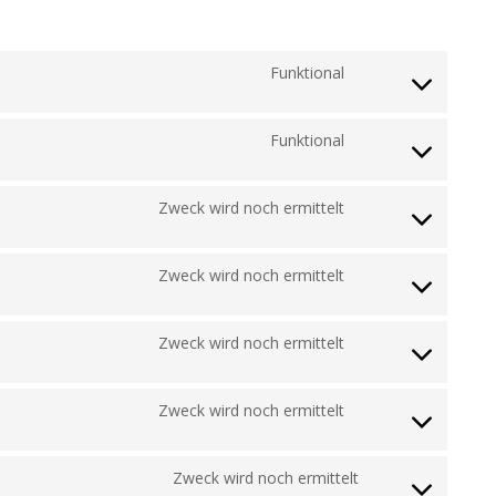
Funktional
Consent
to
Funktional
service
Consent
wordpress
to
Zweck wird noch ermittelt
service
Consent
complianz
to
Zweck wird noch ermittelt
service
Consent
google-
to
Zweck wird noch ermittelt
fonts
service
Consent
google-
to
Zweck wird noch ermittelt
recaptcha
service
Consent
google-
to
Zweck wird noch ermittelt